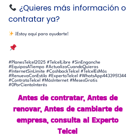
¿Quieres más información o
contratar ya?
¡Estoy aquí para ayudarte!
#PlanesTelcel2025 #TelcelLibre #SinEnganche
#EquiposATiempo #ActualizaCuandoQuieras
#InternetSinLímite #CashbackTelcel #TelcelEsMás
#RenuevaConEstilo #ExpertoTelcel #WhatsApp4433951344
#ContrataTelcel #MásInternet #MesesGratis
#0PorCientoInterés
Antes de contratar, Antes de
renovar, Antes de cambiarte de
empresa, consulta al Experto
Telcel