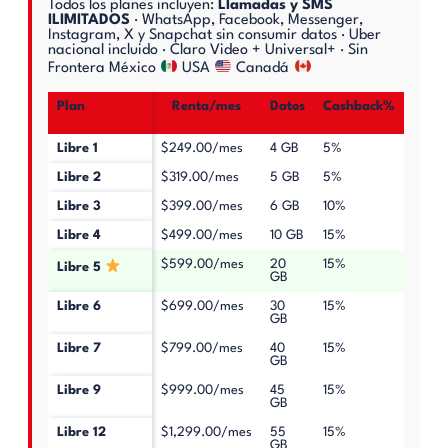
Todos los planes incluyen:
Llamadas y SMS
ILIMITADOS
· WhatsApp, Facebook, Messenger,
Instagram, X y Snapchat sin consumir datos · Uber
nacional incluido · Claro Video + Universal+ · Sin
Frontera México
USA
Canadá
Plan
Renta/mes
Datos
Cashback%
Cash
Libre 1
$249.00/mes
4 GB
5%
$12.4
Libre 2
$319.00/mes
5 GB
5%
$15.
Libre 3
$399.00/mes
6 GB
10%
$39.
Libre 4
$499.00/mes
10 GB
15%
$74.
$599.00/mes
20
15%
$89.
Libre 5
GB
Libre 6
$699.00/mes
30
15%
$104
GB
Libre 7
$799.00/mes
40
15%
$119.
GB
Libre 9
$999.00/mes
45
15%
$149
GB
Libre 12
$1,299.00/mes
55
15%
$194
GB