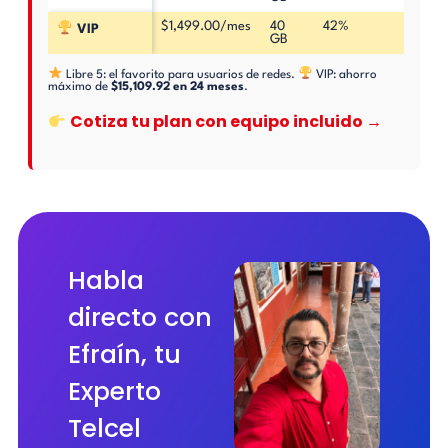
$1,499.00/mes
40
42%
$629
VIP
GB
Libre 5: el favorito para usuarios de redes.
VIP: ahorro
máximo de
$15,109.92 en 24 meses
.
Cotiza tu plan con equipo incluido →
Habla
directo con
Efraín, tu
Experto
Telcel