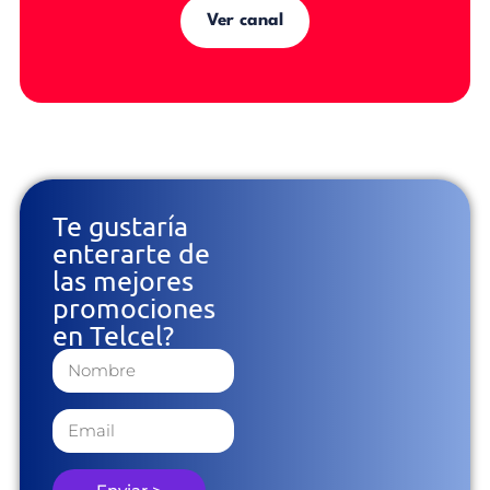
Ver canal
Te gustaría
enterarte de
las mejores
promociones
en Telcel?