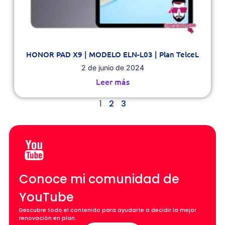
HONOR PAD X9 | MODELO ELN-L03 | Plan TelceL
2 de junio de 2024
Leer más
1
2
3
Conoce mi comunidad de
YouTube
Descubre todo el contenido para ayudarte a decidir la mejor
renovación en plan.