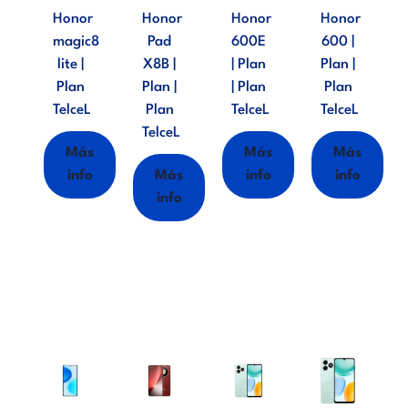
Honor
Honor
Honor
Honor
magic8
Pad
600E
600 |
lite |
X8B |
| Plan
Plan |
Plan
Plan |
| Plan
Plan
TelceL
Plan
TelceL
TelceL
TelceL
Más
Más
Más
info
Más
info
info
info