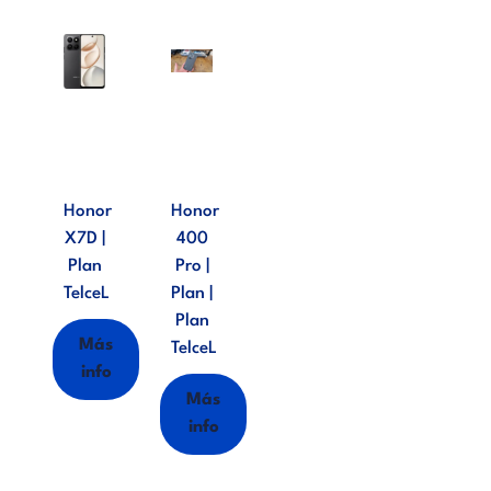
Honor
Honor
X7D |
400
Plan
Pro |
TelceL
Plan |
Plan
Más
TelceL
info
Más
info