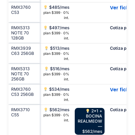
Ver ficha
RMX3760
$485/mes
C53
plan $399 · 0%
int.
RMX5313
$497/mes
Cotiza por c
NOTE 70
plan $399 · 0%
128GB
int.
RMX3939
$513/mes
Cotiza por c
C63 256GB
plan $399 · 0%
int.
RMX5313
$516/mes
Cotiza por c
NOTE 70
plan $399 · 0%
256GB
int.
Ver ficha
RMX3760
$534/mes
C53 256GB
plan $399 · 0%
int.
RMX3710
$562/mes
Cotiza por c
2x1 +
C55
plan $399 · 0%
BOCINA
int.
REALMEOW
—
$562/mes