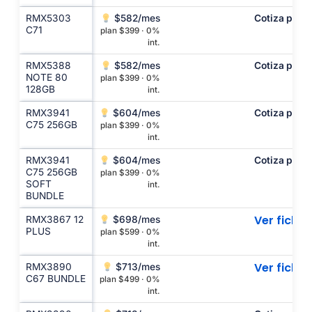
RMX5303
$582/mes
Cotiza por c
C71
plan $399 · 0%
int.
RMX5388
$582/mes
Cotiza por c
NOTE 80
plan $399 · 0%
128GB
int.
RMX3941
$604/mes
Cotiza por c
C75 256GB
plan $399 · 0%
int.
RMX3941
$604/mes
Cotiza por c
C75 256GB
plan $399 · 0%
SOFT
int.
BUNDLE
Ver ficha
RMX3867 12
$698/mes
PLUS
plan $599 · 0%
int.
Ver ficha
RMX3890
$713/mes
C67 BUNDLE
plan $499 · 0%
int.