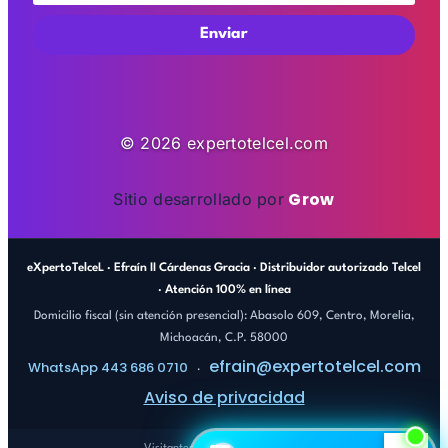
Enviar
© 2026 expertotelcel.com
Grow
Sitio desarrollado por
eXpertoTelceL · Efraín II Cárdenas Gracia · Distribuidor autorizado Telcel
· Atención 100% en línea
Domicilio fiscal (sin atención presencial): Abasolo 609, Centro, Morelia,
Michoacán, C.P. 58000
efrain@expertotelcel.com
WhatsApp 443 686 0710
×
·
¿Tienes dudas? Escríbeme, te respondo al
Aviso de privacidad
instante
Visitantes totales del sitio: 7,159