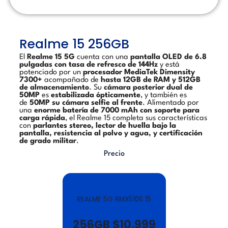
Realme 15 256GB
El
Realme 15 5G
cuenta con una
pantalla OLED de 6.8
pulgadas con tasa de refresco de 144Hz
y está
potenciado por un
procesador MediaTek Dimensity
7300+
acompañado de
hasta 12GB de RAM y 512GB
de almacenamiento
. Su
cámara posterior dual de
50MP
es
estabilizada ópticamente
, y también es
de
50MP su cámara selfie al frente
. Alimentado por
una
enorme batería de 7000 mAh con soporte para
carga rápida
, el Realme 15 completa sus características
con
parlantes stereo, lector de huella bajo la
pantalla, resistencia al polvo y agua, y certificación
de grado militar
.
Precio
REALME 5G RMX5106 15
256GB
$10,999