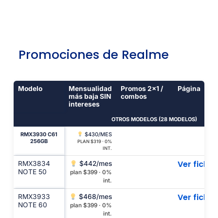
Promociones de Realme
Modelo
Mensualidad
Promos 2x1 /
Página
más baja SIN
combos
intereses
OTROS MODELOS (28 MODELOS)
RMX3930 C61
$430/MES
CO
256GB
PLAN $319 · 0%
INT.
Ver ficha
RMX3834
$442/mes
NOTE 50
plan $399 · 0%
int.
Ver ficha
RMX3933
$468/mes
NOTE 60
plan $399 · 0%
int.