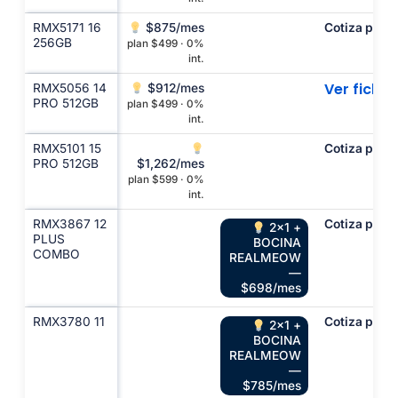
RMX5171 16
$875/mes
Cotiza por c
256GB
plan $499 · 0%
int.
Ver ficha
RMX5056 14
$912/mes
PRO 512GB
plan $499 · 0%
int.
RMX5101 15
Cotiza por c
PRO 512GB
$1,262/mes
plan $599 · 0%
int.
RMX3867 12
Cotiza por c
2x1 +
PLUS
BOCINA
COMBO
REALMEOW
—
$698/mes
RMX3780 11
Cotiza por c
2x1 +
BOCINA
REALMEOW
—
$785/mes