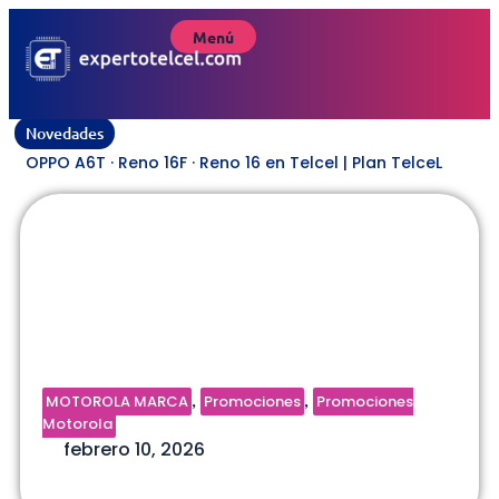
Menú
Novedades
OPPO A6T · Reno 16F · Reno 16 en Telcel | Plan TelceL
Promoción Motorola Edge 70
en Plan | 10 Febrero 2026 | Plan
TelceL
MOTOROLA MARCA
Promociones
Promociones
,
,
Motorola
febrero 10, 2026