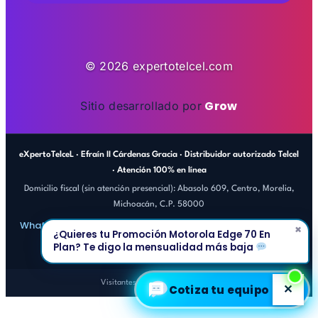
© 2026 expertotelcel.com
Grow
Sitio desarrollado por
eXpertoTelceL · Efraín II Cárdenas Gracia · Distribuidor autorizado Telcel
· Atención 100% en línea
Domicilio fiscal (sin atención presencial): Abasolo 609, Centro, Morelia,
Michoacán, C.P. 58000
efrain@expertotelcel.com
WhatsApp 443 686 0710
×
·
¿Quieres tu Promoción Motorola Edge 70 En
Aviso de privacidad
Plan? Te digo la mensualidad más baja
Visitantes totales del sitio: 5,963
✕