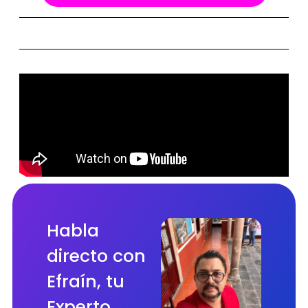
Habla
directo con
Efraín, tu
Experto