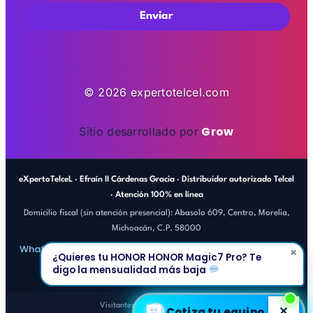
Enviar
© 2026 expertotelcel.com
Grow
Sitio desarrollado por
eXpertoTelceL · Efraín II Cárdenas Gracia · Distribuidor autorizado Telcel
· Atención 100% en línea
Domicilio fiscal (sin atención presencial): Abasolo 609, Centro, Morelia,
Michoacán, C.P. 58000
efrain@expertotelcel.com
WhatsApp 443 686 0710
×
·
¿Quieres tu HONOR HONOR Magic7 Pro? Te
Aviso de privacidad
digo la mensualidad más baja
Visitantes totales del sitio: 6,221
✕