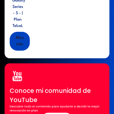
Galaxy
Series
- S - |
Plan
TelceL
Más
info
Conoce mi comunidad de
YouTube
Descubre todo el contenido para ayudarte a decidir la mejor
renovación en plan.