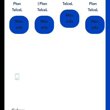
Plan
| Plan
TelceL
Plan
TelceL
TelceL
TelceL
Más
Más
Más
info
Más
info
info
info