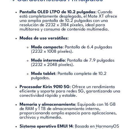
Pantalla OLED LTPO de 10.2 pulgadas
:
Cuando
está completamente desplegado, el Mate XT ofrece
una amplia pantalla de 10.2 pulgadas con una
resolución de 2232 x 3184 píxeles, ideal para
multitarea y consumo de contenido multimedia.
Modos de uso versátiles
:
Modo compacto
:
Pantalla de 6.4 pulgadas
(2232 x 1008 píxeles).
Modo intermedio
:
Pantalla de 7.9 pulgadas
(2232 x 2048 píxeles).
Modo tablet
:
Pantalla completa de 10.2
pulgadas.
Procesador Kirin 9010 5G
:
Ofrece un rendimiento
eficiente y soporte para redes 5G, garantizando una
conectividad rápida y estable.
Memoria y almacenamiento
:
Equipado con 16 GB
de RAM y 1 TB de almacenamiento interno,
proporcionando amplio espacio para aplicaciones,
archivos y multimedia.
Sistema operativo EMUI 14
:
Basado en HarmonyOS