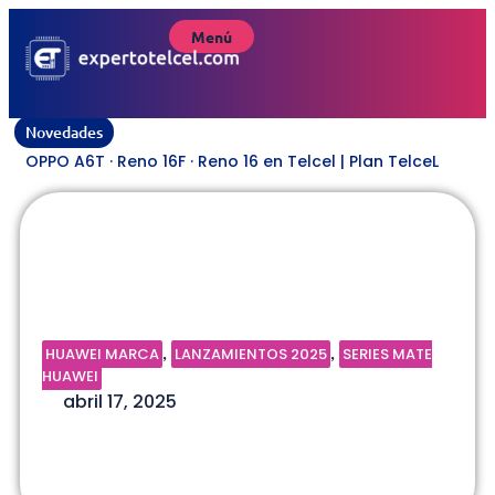
Menú
Novedades
OPPO A6T · Reno 16F · Reno 16 en Telcel | Plan TelceL
Huawei Mate XT | Plan TelceL
HUAWEI MARCA
LANZAMIENTOS 2025
SERIES MATE
,
,
HUAWEI
abril 17, 2025