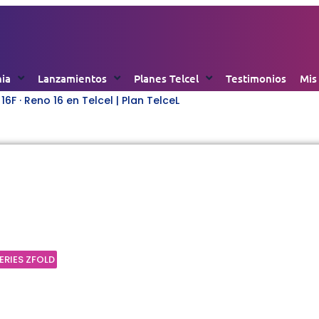
nia
Lanzamientos
Planes Telcel
Testimonios
Mis
6F · Reno 16 en Telcel | Plan TelceL
msung Galaxy Zfold 7 51
26 | Plan TelceL
ERIES ZFOLD