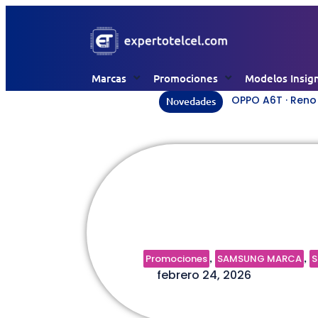
Marcas
Promociones
Modelos Insig
OPPO A6T · Reno 1
Novedades
Promoción Sa
24 Febrero 20
Promociones
SAMSUNG MARCA
S
,
,
febrero 24, 2026