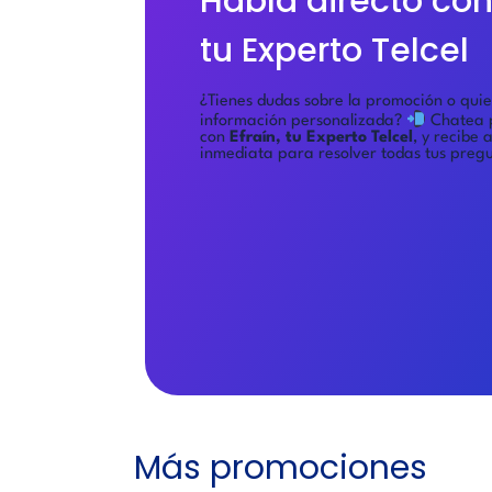
Habla directo con 
tu Experto Telcel
¿Tienes dudas sobre la promoción o qui
información personalizada?
Chatea 
con
Efraín, tu Experto Telcel
, y recibe 
inmediata para resolver todas tus preg
Más promociones