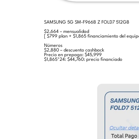
SAMSUNG 5G SM-F966B Z FOLD7 512GB
$2,664 – mensualidad
[ $799 plan + $1,865 financiamiento del equip
Números
$2,880 – descuento cashback
Precio en prepago: $45,999
$1,865*24: $44,760: precio financiado