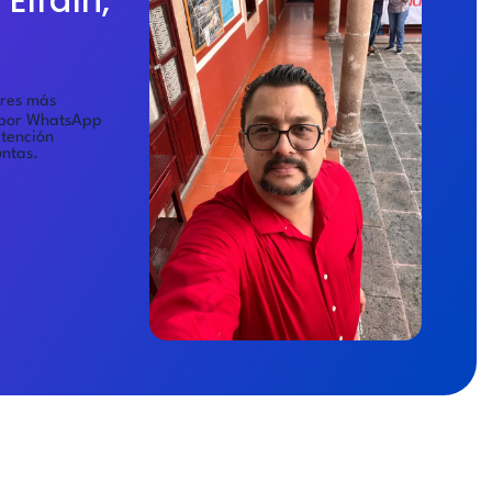
Efraín,
eres más
por WhatsApp
atención
untas.