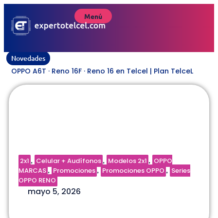
Menú
Novedades
OPPO A6T · Reno 16F · Reno 16 en Telcel | Plan TelceL
OPPO Reno14 512GB +
audífonos | Plan TelceL
2x1
Celular + Audífonos
Modelos 2x1
OPPO
,
,
,
MARCAS
Promociones
Promociones OPPO
Series
,
,
,
OPPO RENO
mayo 5, 2026