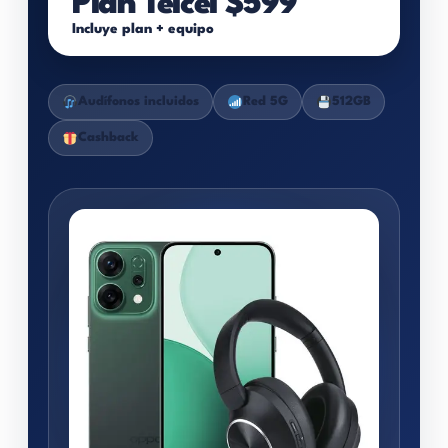
Plan Telcel $599
Incluye plan + equipo
Audífonos incluidos
Red 5G
512GB
Cashback