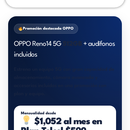
Promoción destacada OPPO
OPPO Reno14 5G
512GB
+ audífonos
incluidos
Estrena un equipo 5G con gran capacidad de
almacenamiento, cámara avanzada y
accesorios incluidos en una promoción con
plan y equipo.
Mensualidad desde
$1,052 al mes en