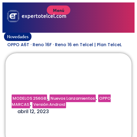
Menú
Novedades
OPPO A6T · Reno 16F · Reno 16 en Telcel | Plan TelceL
OPPO Find N2 Flip | Plan TelceL
MODELOS 256GB
Nuevos Lanzamientos
OPPO
,
,
MARCAS
Versión Android
,
abril 12, 2023