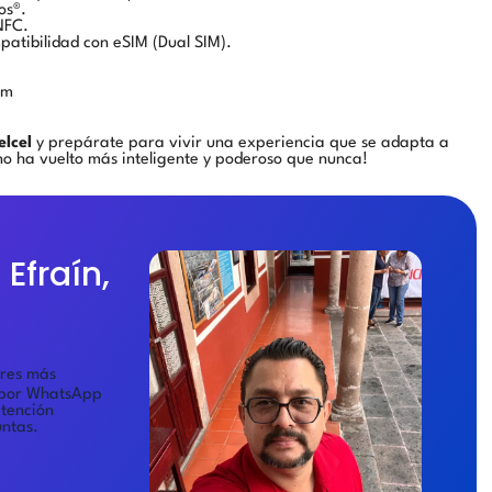
os®.
NFC.
atibilidad con eSIM (Dual SIM).
mm
elcel
y prepárate para vivir una experiencia que se adapta a
cono ha vuelto más inteligente y poderoso que nunca!
Efraín,
eres más
por WhatsApp
atención
untas.