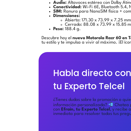
Audio:
Altavoces estéreo con Dolby Atm
Conectividad:
Wi-Fi 6E, Bluetooth 5.4, 
SIM:
Ranura para NanoSIM física + comp
Dimensiones:
Abierto: 171.30 x 73.99 x 7.25 mm
Cerrado: 88.08 x 73.99 x 15.85 
Peso:
188.4 g.
Descubre hoy el
nuevo Motorola Razr 60 en T
tu estilo y te impulsa a vivir al máximo. ¡El í
Habla directo con 
tu Experto Telcel
¿Tienes dudas sobre la promoción o qui
información personalizada?
Chatea 
con
Efraín, tu Experto Telcel
, y recibe 
inmediata para resolver todas tus preg