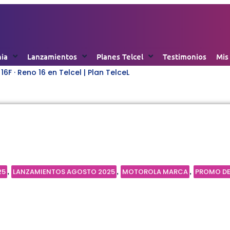
nia
Lanzamientos
Planes Telcel
Testimonios
Mis
6F · Reno 16 en Telcel | Plan TelceL
an TelceL
25
LANZAMIENTOS AGOSTO 2025
MOTOROLA MARCA
PROMO DE
,
,
,