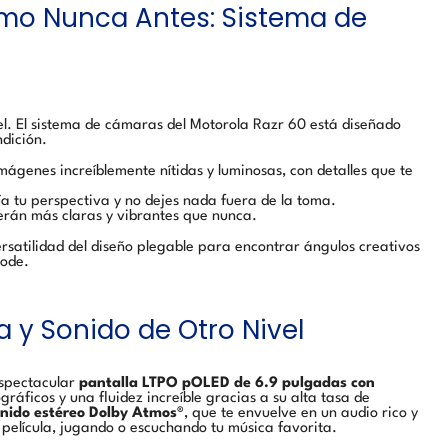
omo Nunca Antes: Sistema de
vel. El sistema de cámaras del Motorola Razr 60 está diseñado
ndición.
ágenes increíblemente nítidas y luminosas, con detalles que te
a tu perspectiva y no dejes nada fuera de la toma.
serán más claras y vibrantes que nunca.
versatilidad del diseño plegable para encontrar ángulos creativos
pode.
a y Sonido de Otro Nivel
espectacular
pantalla LTPO pOLED de 6.9 pulgadas con
gráficos y una fluidez increíble gracias a su alta tasa de
nido estéreo Dolby Atmos®
, que te envuelve en un audio rico y
 película, jugando o escuchando tu música favorita.