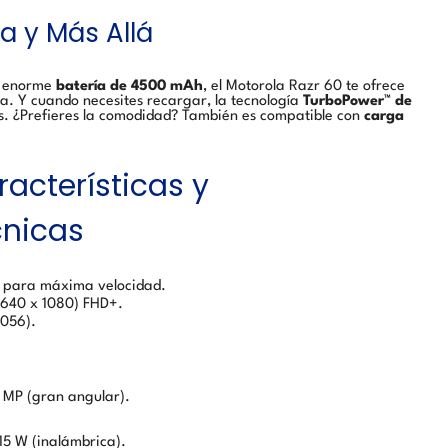
a y Más Allá
su enorme
batería de 4500 mAh
, el Motorola Razr 60 te ofrece
a. Y cuando necesites recargar, la tecnología
TurboPower™ de
s. ¿Prefieres la comodidad? También es compatible con
carga
racterísticas y
cnicas
el para máxima velocidad.
640 x 1080) FHD+.
1056).
3 MP (gran angular).
5 W (inalámbrica).