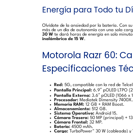
Energía para Todo tu Dí
Olvídate de la ansiedad por la batería. Con 
más de un día de autonomía con una sola carg
30 W
te dará horas de energía en solo minuto
inalámbrica de 15 W
.
Motorola Razr 60: Ca
Especificaciones Té
Red:
5G, compatible con la red de Telc
Pantalla Principal:
6.9″ pOLED LTPO (2
Pantalla Externa:
3.6″ pOLED (1066 x 
Procesador:
Mediatek Dimensity 7400X.
Memoria RAM:
12 GB + RAM Boost.
Almacenamiento:
512 GB.
Sistema Operativo:
Android 15.
Cámara Trasera:
50 MP (principal) + 1
Cámara Frontal:
32 MP.
Batería:
4500 mAh.
Carga:
TurboPower™ 30 W (cableada) y 1