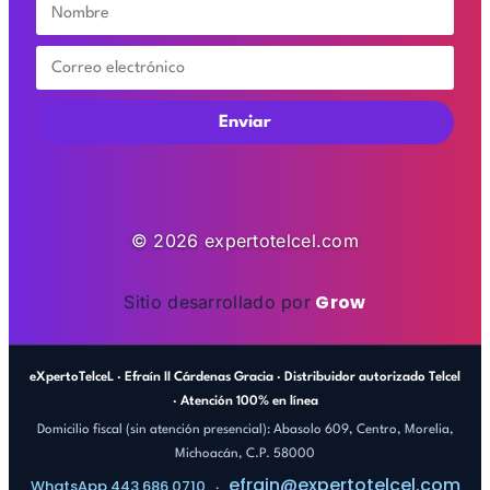
Enviar
© 2026 expertotelcel.com
Grow
Sitio desarrollado por
eXpertoTelceL · Efraín II Cárdenas Gracia · Distribuidor autorizado Telcel
· Atención 100% en línea
Domicilio fiscal (sin atención presencial): Abasolo 609, Centro, Morelia,
Michoacán, C.P. 58000
efrain@expertotelcel.com
WhatsApp 443 686 0710
·