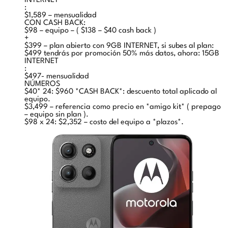
INTERNET
:
$1,589 – mensualidad
CON CASH BACK:
$98 – equipo – ( $138 – $40 cash back )
+
$399 – plan abierto con 9GB INTERNET, si subes al plan:
$499 tendrás por promoción 50% más datos, ahora: 15GB
INTERNET
:
$497- mensualidad
NÚMEROS
$40* 24: $960 *CASH BACK*: descuento total aplicado al
equipo.
$3,499 – referencia como precio en *amigo kit* ( prepago
– equipo sin plan ).
$98 x 24: $2,352 – costo del equipo a *plazos*.