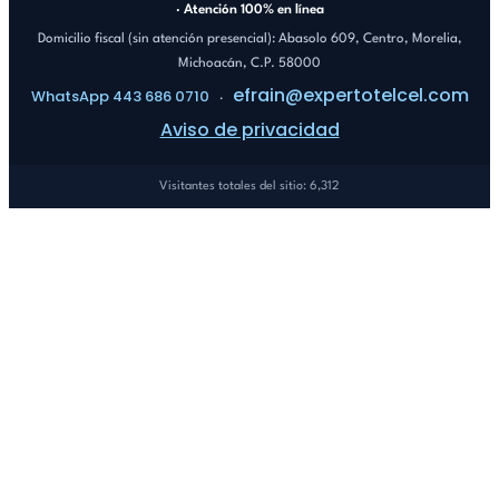
· Atención 100% en línea
Domicilio fiscal (sin atención presencial): Abasolo 609, Centro, Morelia,
Michoacán, C.P. 58000
efrain@expertotelcel.com
WhatsApp 443 686 0710
·
Aviso de privacidad
Visitantes totales del sitio: 6,312