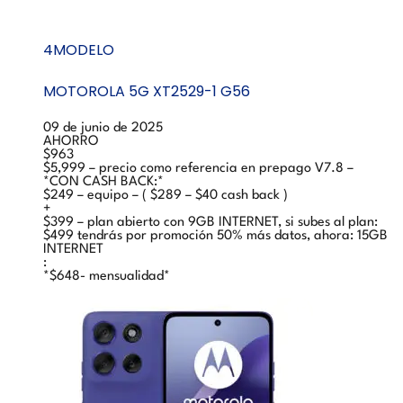
4MODELO
MOTOROLA 5G XT2529-1 G56
09 de junio de 2025
AHORRO
$963
$5,999 – precio como referencia en prepago V7.8 –
*CON CASH BACK:*
$249 – equipo – ( $289 – $40 cash back )
+
$399 – plan abierto con 9GB INTERNET, si subes al plan:
$499 tendrás por promoción 50% más datos, ahora: 15GB
INTERNET
:
*$648- mensualidad*