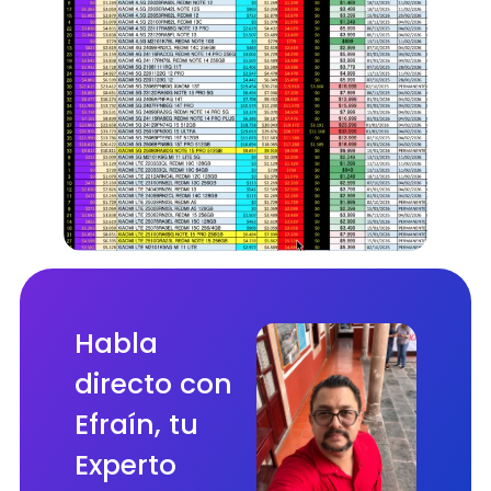
Habla
directo con
Efraín, tu
Experto