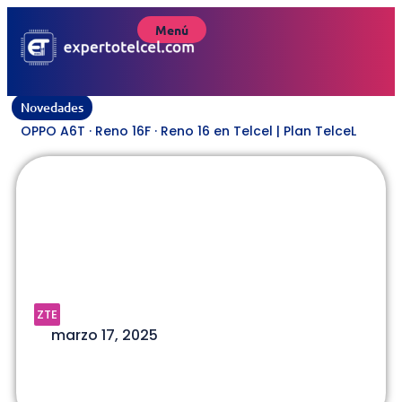
Menú
Novedades
OPPO A6T · Reno 16F · Reno 16 en Telcel | Plan TelceL
ZTE V70 MAX 4G | MODELO
Z2467 | Plan TelceL
ZTE
marzo 17, 2025